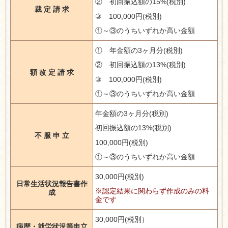
② 初回振込額の
15%(
税別
)
裁 定 請 求
③ 100,000
円
(
税別
)
①～③のうちいずれか高い金額
① 年金額の3ヶ月分
(
税別
)
② 初回振込額の
13%(
税別
)
額 改 定 請 求
③ 100,000
円
(
税別
)
①～③のうちいずれか高い金額
年金額の3ヶ月分
(
税別
)
初回振込額の
13%(
税別
)
不 服 申 立
100,000
円
(
税別
)
①～③のうちいずれか高い金額
30,000円
(
税別
)
日常生活状況報告書作
※認定結果に関わらず作成のみの料
成
金です
30,000円
(
税別）
病歴・就労状況等申立