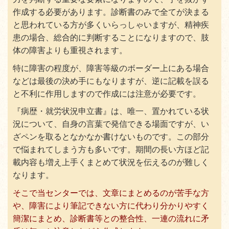
作成する必要があります。診断書のみで全てが決まる
と思われている方が多くいらっしゃいますが、精神疾
患の場合、総合的に判断することになりますので、肢
体の障害よりも重視されます。
特に障害の程度が、障害等級のボーダー上にある場合
などは最後の決め手にもなりますが、逆に記載を誤る
と不利に作用しますので作成には注意が必要です。
『病歴・就労状況申立書』は、
唯一、置かれている状
況について、自身の言葉で発信できる場面ですが、い
ざペンを取るとなかなか書けないものです。この部分
で悩まれてしまう方も多いです。期間の長い方ほど記
載内容も増え上手くまとめて状況を伝えるのが難しく
なります。
そこで当センターでは、文章にまとめるのが苦手な方
や、障害により筆記できない方に代わり分かりやすく
簡潔にまとめ、診断書等との整合性、一連の流れに矛