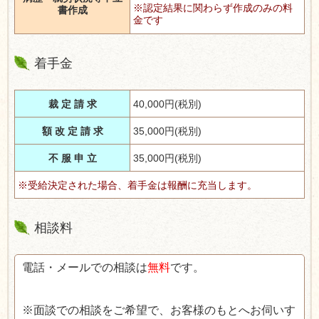
※
認定結果に関わらず作成のみの料
書作成
金です
着手金
裁 定 請 求
40,000円
(
税別
)
額 改 定 請 求
35,000円
(
税別
)
不 服 申 立
35,000円
(
税別
)
※受給決定された場合、着手金は報酬に充当します。
相談料
電話・メールでの相談は
無料
です。
※面談での相談をご希望で、お客様のもとへお伺いす