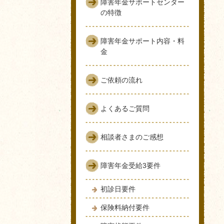
障害年金サポートセンター
の特徴
障害年金サポート内容・料
金
ご依頼の流れ
よくあるご質問
相談者さまのご感想
障害年金受給3要件
初診日要件
保険料納付要件