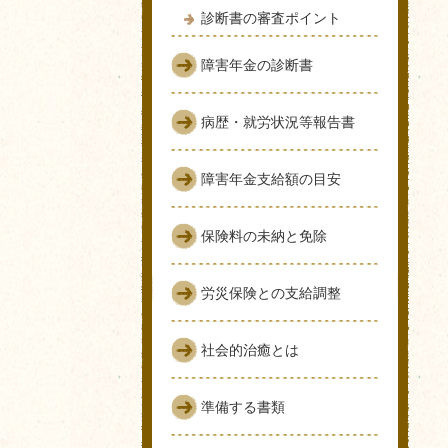
診断書の審査ポイント
障害年金の診断書
病歴・就労状況等報告書
障害年金支給額の目安
保険料の未納と免除
労災保険との支給調整
社会的治癒とは
準備する書類