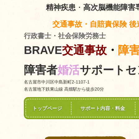
精神疾患
・
高次脳機能障害
交通事故・自賠責保険 後
行政書士・社会保険労務士
BRAVE
交通事故
・
障
障害者
婚活
サポートセ
名古屋市中川区中島新町2-1107-1
名古屋地下鉄東山線 高畑駅から徒歩20分
トップページ
サポート内容・料金