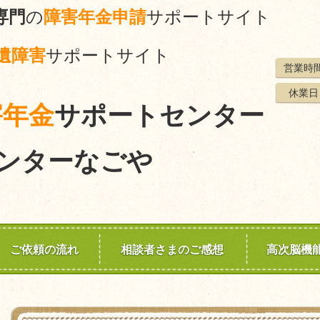
専門
の
障害年金申請
サポートサイト
遺障害
サポートサイト
営業時
休業日
害年金
サポートセンター
ンターなごや
ご依頼の流れ
相談者さまのご感想
高次脳機