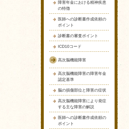
障害年金における精神疾患
の特徴
医師への診断書作成依頼の
ポイント
診断書の審査ポイント
ICD10コード
高次脳機能障害
高次脳機能障害の障害年金
認定基準
脳の損傷部位と障害の症状
高次脳機能障害により発症
する主な障害の解説
医師への診断書作成依頼の
ポイント