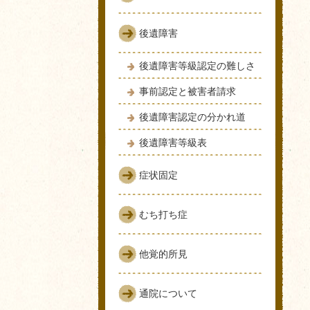
後遺障害
後遺障害等級認定の難しさ
事前認定と被害者請求
後遺障害認定の分かれ道
後遺障害等級表
症状固定
むち打ち症
他覚的所見
通院について