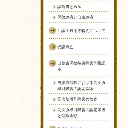
診断書と医師
保険診療と自由診療
弁護士費用等特約について
異議申立
自賠責保険後遺障害等級認
定
自賠責保険における高次脳
機能障害の認定基準
高次脳機能障害の検査
高次脳機能障害の認定等級
と保険金額