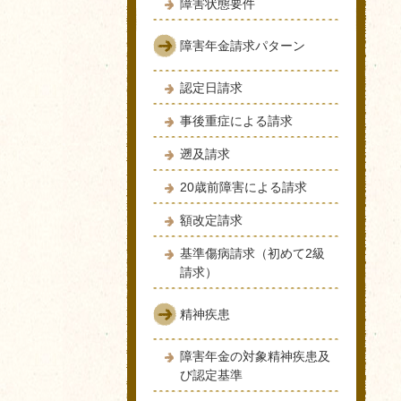
障害状態要件
障害年金請求パターン
認定日請求
事後重症による請求
遡及請求
20歳前障害による請求
額改定請求
基準傷病請求（初めて2級
請求）
精神疾患
障害年金の対象精神疾患及
び認定基準