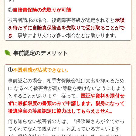
②
自賠責保険の先取りが可能
被害者請求の場合、後遺障害等級が認定されると
示談
を待たずに自賠責保険金を先取りで受け取ることがで
き
、事故により支出が多い場合などは助かります。
事前認定のデメリット
①
不透明感が払拭できない。
事前認定の場合、相手方保険会社は支出を抑えるため
に なるべく被害者が高い等級を受けないようにしよう
とすることがあります。従って、
医証や資料を添付せ
ずに最低限度の書類のみで申請します。親身になって
後遺障害の等級認定に協力はしてもらえません。
何も知らない被害者の方は、『保険屋さんが全てやっ
てくれてなんて親切だ！』と思っている方もいます