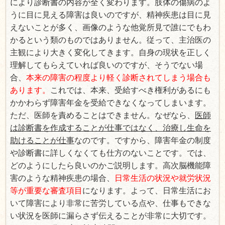
により診断書の内容が全く変わります。肢体の傷病のよ
うに目に見える障害は良いのですが、精神疾患は目に見
えないことが多く、画像のような他覚所見で誰にでもわ
かるという類のものではありません。従って、主治医の
主観により大きく変化してきます。自身の現状を正しく
理解してもらえていれば良いのですが、そうでない場
合、
本来の障害の程度より軽く診断されてしまう場合も
あります。
これでは、本来、受給すべき権利があるにも
かかわらず障害年金を受給できなくなってしまいます。
ただ、医師を責めることはできません。なぜなら、
医師
は診断書を作成することが仕事ではなく、治療し生命を
助けることが仕事
なのです。ですから、障害年金の制度
や診断書に詳しくなくても仕方のないことです。では、
どのようにしたら良いのかご説明します。高次脳機能障
害のような精神疾患の場合、
日常生活の状況や就労状況
等が重要な審査項目
になります。よって、日常生活にお
いて障害により非常に苦労している点や、仕事もできな
い状況を医師に漏らさず伝えることが非常に大切です。