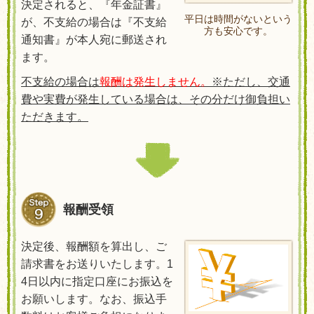
決定されると、『年金証書』
平日は時間がないという
が、不支給の場合は『不支給
方も安心です。
通知書』が本人宛に郵送され
ます。
不支給の場合は
報酬は発生しません。
※ただし、交通
費や実費が発生している場合は、その分だけ御負担い
ただきます。
報酬受領
決定後、報酬額を算出し、ご
請求書をお送りいたします。
1
4
日以内に指定口座にお振込を
お願いします。なお、振込手