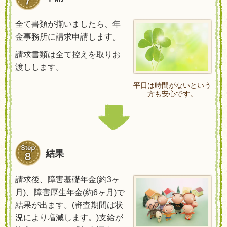
全て書類が揃いましたら、年
金事務所に請求申請します。
請求書類は全て控えを取りお
渡しします。
平日は時間がないという
方も安心です。
結果
請求後、障害基礎年金
(
約
3
ヶ
月
)
、障害厚生年金
(
約
6
ヶ月
)
で
結果が出ます。
(
審査期間は状
況により増減します。
)
支給が