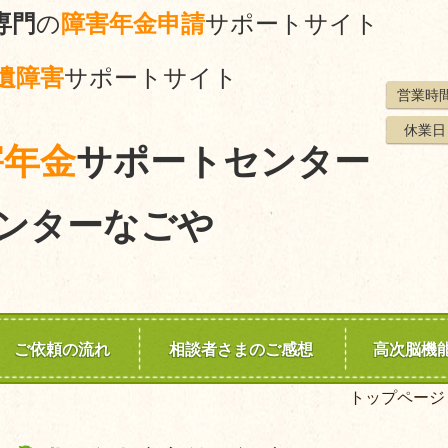
専門
の
障害年金申請
サポートサイト
遺障害
サポートサイト
営業時
休業日
害年金
サポートセンター
ンターなごや
ご依頼の流れ
相談者さまのご感想
高次脳機
トップページ