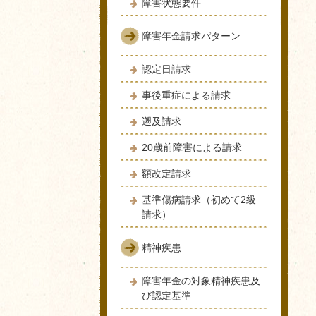
障害状態要件
障害年金請求パターン
認定日請求
事後重症による請求
遡及請求
20歳前障害による請求
額改定請求
基準傷病請求（初めて2級
請求）
精神疾患
障害年金の対象精神疾患及
び認定基準