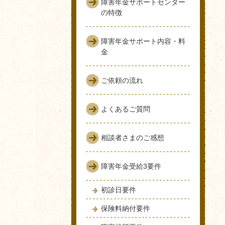
障害年金サポートセンター
の特徴
障害年金サポート内容・料
金
ご依頼の流れ
よくあるご質問
相談者さまのご感想
障害年金受給3要件
初診日要件
保険料納付要件