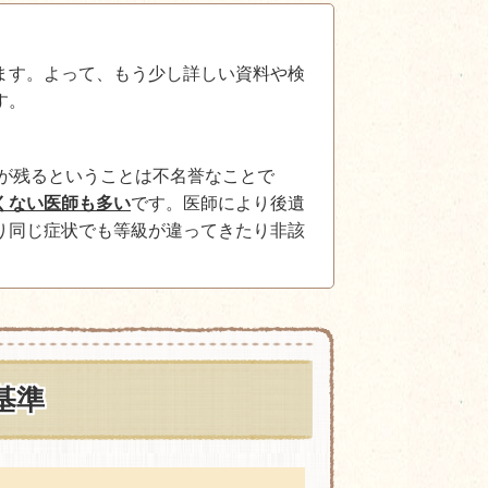
ます。よって、もう少し詳しい資料や検
す。
症が残るということは不名誉なことで
くない医師も多い
です。医師により後遺
り同じ症状でも等級が違ってきたり非該
基準