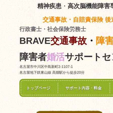
精神疾患
・
高次脳機能障害
交通事故・自賠責保険 後
行政書士・社会保険労務士
BRAVE
交通事故
・
障
障害者
婚活
サポートセ
名古屋市中川区中島新町2-1107-1
名古屋地下鉄東山線 高畑駅から徒歩20分
トップページ
サポート内容・料金