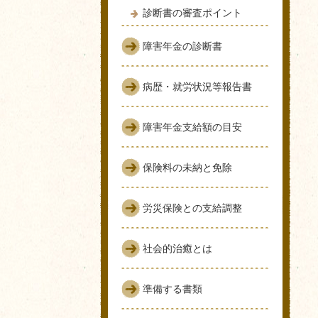
診断書の審査ポイント
障害年金の診断書
病歴・就労状況等報告書
障害年金支給額の目安
保険料の未納と免除
労災保険との支給調整
社会的治癒とは
準備する書類