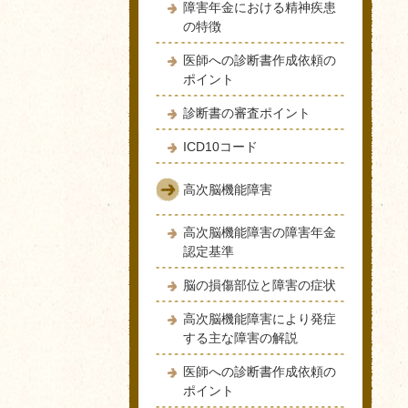
障害年金における精神疾患
の特徴
医師への診断書作成依頼の
ポイント
診断書の審査ポイント
ICD10コード
高次脳機能障害
高次脳機能障害の障害年金
認定基準
脳の損傷部位と障害の症状
高次脳機能障害により発症
する主な障害の解説
医師への診断書作成依頼の
ポイント