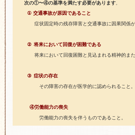
次の①〜④の基準を満たす必要があります
。
①
交通事故が原因であること
症状固定時の残存障害と交通事故に因果関係が
②
将来において回復が困難である
将来において回復困難と見込まれる精神的または
③
症状の存在
その障害の存在が医学的に認められること
④労働能力の喪失
労働能力の喪失を伴うものであること。