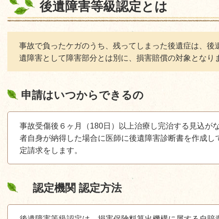
後遺障害等級認定とは
事故で負ったケガのうち、残ってしまった後遺症は、後
遺障害として障害部分とは別に、損害賠償の対象となり
申請はいつからできるの
事故受傷後６ヶ月（
180
日）以上治療し完治する見込が
者自身が納得した場合に医師に後遺障害診断書を作成し
定請求をします。
認定機関 認定方法
後遺障害等級認定は、損害保険料算出機構に属する自賠