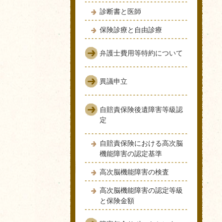
診断書と医師
保険診療と自由診療
弁護士費用等特約について
異議申立
自賠責保険後遺障害等級認
定
自賠責保険における高次脳
機能障害の認定基準
高次脳機能障害の検査
高次脳機能障害の認定等級
と保険金額