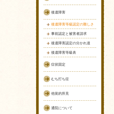
後遺障害
後遺障害等級認定の難しさ
事前認定と被害者請求
後遺障害認定の分かれ道
後遺障害等級表
症状固定
むち打ち症
他覚的所見
通院について