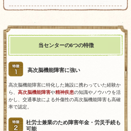
当センターの6つの特徴
高次脳機能障害に強い
高次脳機能障害に特化した施設に携わっていた経験か
ら、
高次脳機能障害
や
精神疾患
の知識やノウハウを活
かし、交通事故による外傷性の高次脳機能障害も高確
率で認定。
社労士兼業のため障害年金・労災手続も
可能