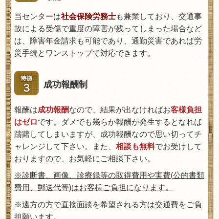
当センターは
社会保険労務士
も兼業しており、交通事
故による受傷で重度の障害が残ってしまった場合など
は、障害年金請求も可能であり、通勤災害であれば労
災手続とワンストップで対応できます。
成功報酬制
報酬は
成功報酬
なので、結果が出なければお
客様負担
はゼロ
です。ダメでも幾らか報酬が発生するとなれば
躊躇してしまいますが、成功報酬なので思い切ってチ
ャレンジして下さい。また、
相談も無料
でお受けして
おりますので、お気軽にご相談下さい。
※診断書、画像、診療録等の取得費用や実費
(
公的書類
費用、郵送代等
)
はお客様ご負担になります。
※遠方の方で直接面談を希望される方は交通費をご負
担願います。