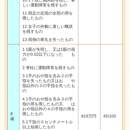
しい運動障害を残すもの
11.
両足の足指の全部の用を
廃したもの
12.
女子の外貌に著しい醜状
を残すもの
13.
両側の睾丸を失ったもの
1.1
眼が失明し、又は
1
眼の視
力が
0.02
以下になった も
の
2.
脊柱に運動障害を残すもの
3.1
手のおや指を含み２の手
指を失ったもの又はお や
指以外の３の手指を失ったも
の
4.1手のおや指を含み３の手
指の用を廃したもの又 は
おや指以外の４の手指の用を
廃したもの
8
819
万円
45/100
級
5.1
下肢の５センチメートル
以上短縮したもの