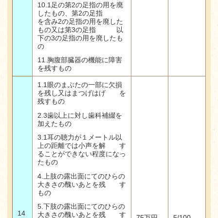
10.1足の第2の足指の用を廃
したもの、第2の足指
を含み2の足指の用を廃した
もの又は第3の足指 以
下の3の足指の用を廃したも
の
11.
胸腹部臓器の機能に障害
を残すもの
1.1
眼のまぶたの一部に欠損
を残し又はまつげはげ を
残すもの
2.3
歯以上に対し歯科補綴を
加えたもの
3.1
耳の聴力が１メートル以
上の距離では小声を解 す
ることができない程度になっ
たもの
4.
上肢の露出面にてのひらの
大きさの醜いあとを残 す
もの
5.
下肢の露出面にてのひらの
14
大きさの醜いあとを残 す
75
万円
5/100