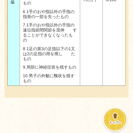
級
もの
6.1
手のおや指以外の手指の
指骨の一部を失ったもの
7.1
手のおや指以外の手指の
遠位指節間関節を屈伸 す
ることができなくなったも
の
8.1
足の第
3
の足指以下の
1
又
は
2
の足指の用を廃し た
もの
9.
局部に神経症状を残すもの
10.
男子の外貌に醜状を残す
もの
トップへ