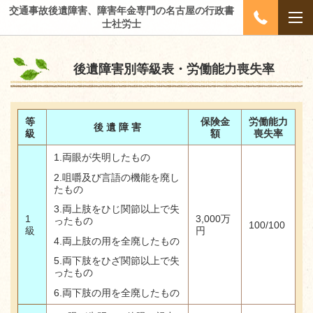
交通事故後遺障害、障害年金専門の名古屋の行政書
士社労士
後遺障害別等級表・労働能力喪失率
等
保険金
労働能力
後 遺 障 害
級
額
喪失率
1.
両眼が失明したもの
2.
咀嚼及び言語の機能を廃し
たもの
3.
両上肢をひじ関節以上で失
1
3,000
万
ったもの
100/100
級
円
4.
両上肢の用を全廃したもの
5.
両下肢をひざ関節以上で失
ったもの
6.
両下肢の用を全廃したもの