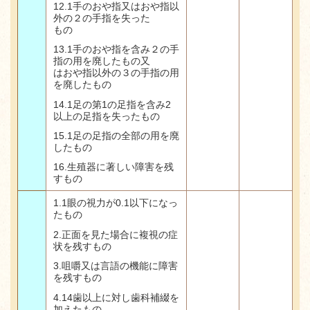
12.1
手のおや指又はおや指以
外の２の手指を失った
もの
13.1手のおや指を含み２の手
指の用を廃したもの又
はおや指以外の３の手指の用
を廃したもの
14.1
足の第
1
の足指を含み
2
以上の足指を失ったもの
15.1
足の足指の全部の用を廃
したもの
16.
生殖器に著しい障害を残
すもの
1.1
眼の視力が
0.1
以下になっ
たもの
2.
正面を見た場合に複視の症
状を残すもの
3.
咀嚼又は言語の機能に障害
を残すもの
4.14
歯以上に対し歯科補綴を
加えたもの