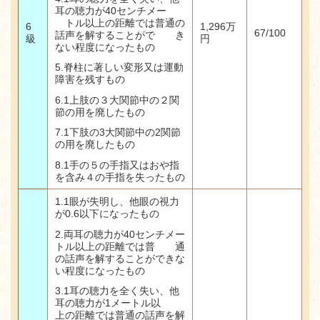
耳の聴力が40センチメー
トル以上の距離では普通の
6
1,296
万
67/100
話声を解することがで き
級
円
ない程度になったもの
5.
脊柱に著しい変形又は運動
障害を残すもの
6.1
上肢の３大関節中の２関
節の用を廃したもの
7.1
下肢の
3
大関節中の
2
関節
の用を廃したもの
8.1手の５の手指又はおや指
を含み４の手指を失ったもの
1.1
眼が失明し、他眼の視力
が
0.6
以下になったもの
2.両耳の聴力が40センチメー
トル以上の距離では普 通
の話声を解することができな
い程度になったもの
3.1耳の聴力を全く失い、他
耳の聴力が1メートル以
上の距離では普通の話声を解