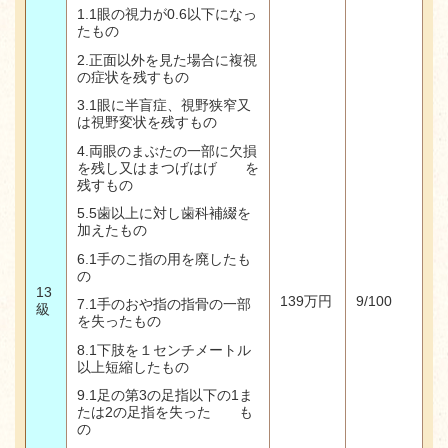
1.1
眼の視力が
0.6
以下になっ
たもの
2.
正面以外を見た場合に複視
の症状を残すもの
3.1
眼に半盲症、視野狭窄又
は視野変状を残すもの
4.
両眼のまぶたの一部に欠損
を残し又はまつげはげ を
残すもの
5.5
歯以上に対し歯科補綴を
加えたもの
6.1
手のこ指の用を廃したも
の
13
139
万円
9/100
7.1
手のおや指の指骨の一部
級
を失ったもの
8.1
下肢を１センチメートル
以上短縮したもの
9.1
足の第
3
の足指以下の
1
ま
たは
2
の足指を失った も
の