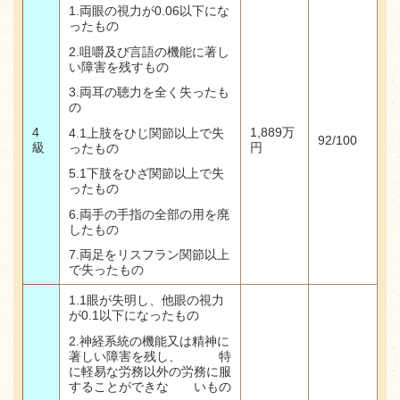
1.両眼の視力が0.06以下にな
ったもの
2.
咀嚼及び言語の機能に著し
い障害を残すもの
3.
両耳の聴力を全く失ったも
の
4
1,889
万
4.1
上肢をひじ関節以上で失
92/100
級
円
ったもの
5.1
下肢をひざ関節以上で失
ったもの
6.
両手の手指の全部の用を廃
したもの
7.
両足をリスフラン関節以上
で失ったもの
1.1眼が失明し、他眼の視力
が0.1以下になったもの
2.神経系統の機能又は精神に
著しい障害を残し、 特
に軽易な労務以外の労務に服
することができな いもの