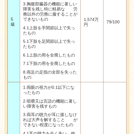
3.胸腹部臓器の機能に著しい
障害を残し特に軽易な 労
務以外の労務に服することが
できないもの
5
1,574
万
79/100
級
円
4.1
上肢を手関節以上で失っ
たもの
5.1
下肢を足関節以上で失っ
たもの
6.1
上肢の用を全廃したもの
7.1
下肢の用を全廃したもの
8.両足の足指の全部を失った
もの
1.
両眼の視力が
0.1
以下にな
ったもの
2.
咀嚼又は言語の機能に著し
い障害を残すもの
3.
両耳の聴力が耳に接しなけ
れば大声を解すること が
できない程度になったもの
4.1耳の聴力を全く失い、他