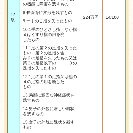
の機能に障害を残すもの
8.
長管骨に変形を残すもの
12
224
万円
14/100
級
9.
一手のこ指を失ったもの
10.1
手のひとさし指、なか指
又はくすり指の用を廃
したもの
11.1足の第２の足指を失った
もの、第２の足指を含
み２の足指を失ったもの又は
第３の足指以下の ３の
足指を失ったもの
12.1
足の第１の足指又は他の
４の足指の用を廃した
もの
13.
局部に頑固な神経症状を
残すもの
14.
男子の外貌に著しい醜状
を残すもの
15.
女子の外貌に醜状を残す
もの