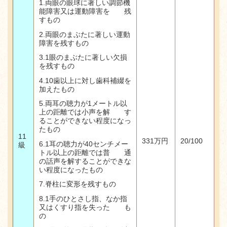
1.
両眼の眼球に著しい調節機
能障害又は運動障害を 残
すもの
2.
両眼のまぶたに著しい運動
障害を残すもの
3.1
眼のまぶたに著しい欠損
を残すもの
4.10
歯以上に対し歯科補綴を
加えたもの
5.
両耳の聴力が
1
メートル以
上の距離では小声を解 す
ることができない程度になっ
たもの
11
331
万円
20/100
6.1耳の聴力が40センチメー
級
トル以上の距離では普 通
の話声を解することができな
い程度になったもの
7.
脊柱に変形を残すもの
8.1
手のひとさし指、なか指
又はくすり指を失った も
の