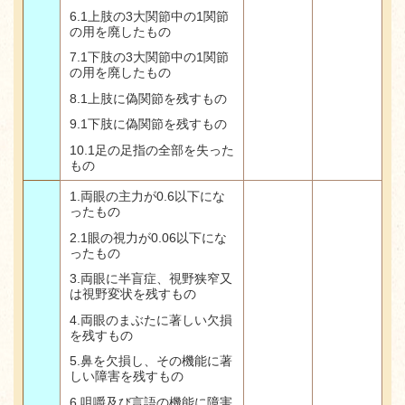
6.1
上肢の
3
大関節中の
1
関節
の用を廃したもの
7.1
下肢の
3
大関節中の
1
関節
の用を廃したもの
8.1
上肢に偽関節を残すもの
9.1
下肢に偽関節を残すもの
10.1
足の足指の全部を失った
もの
1.
両眼の主力が
0.6
以下にな
ったもの
2.1
眼の視力が
0.06
以下にな
ったもの
3.
両眼に半盲症、視野狭窄又
は視野変状を残すもの
4.
両眼のまぶたに著しい欠損
を残すもの
5.
鼻を欠損し、その機能に著
しい障害を残すもの
6.
咀嚼及び言語の機能に障害