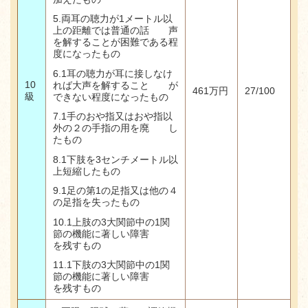
5.両耳の聴力が1メートル以
上の距離では普通の話 声
を解することが困難である程
度になったもの
6.1
耳の聴力が耳に接しなけ
10
れば大声を解すること が
461
万円
27/100
級
できない程度になったもの
7.1
手のおや指又はおや指以
外の２の手指の用を廃 し
たもの
8.1
下肢を
3
センチメートル以
上短縮したもの
9.1
足の第
1
の足指又は他の４
の足指を失ったもの
10.1
上肢の
3
大関節中の
1
関
節の機能に著しい障害
を残すもの
11.1
下肢の
3
大関節中の
1
関
節の機能に著しい障害
を残すもの