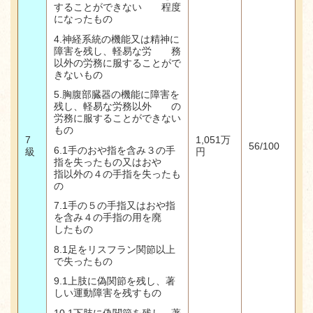
することができない 程度
になったもの
4.神経系統の機能又は精神に
障害を残し、軽易な労 務
以外の労務に服することがで
きないもの
5.
胸腹部臓器の機能に障害を
残し、軽易な労務以外 の
労務に服することができない
もの
7
1,051
万
56/100
6.1
手のおや指を含み３の手
級
円
指を失ったもの又はおや
指以外の４の手指を失ったも
の
7.1
手の５の手指又はおや指
を含み４の手指の用を廃
したもの
8.1
足をリスフラン関節以上
で失ったもの
9.1
上肢に偽関節を残し、著
しい運動障害を残すもの
10.1
下肢に偽関節を残し、著