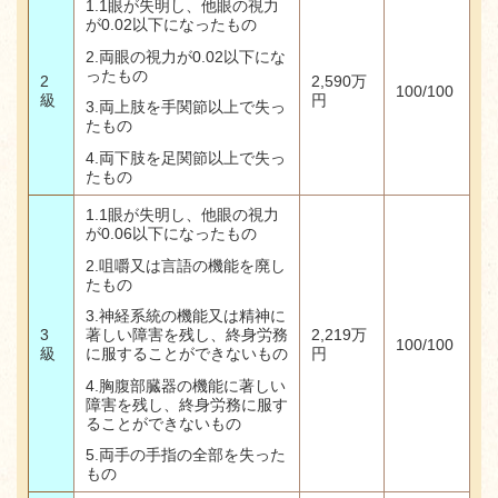
1.1眼が失明し、他眼の視力
が0.02以下になったもの
2.
両眼の視力が
0.02
以下にな
ったもの
2
2,590
万
100/100
級
円
3.
両上肢を手関節以上で失っ
たもの
4.
両下肢を足関節以上で失っ
たもの
1.1眼が失明し、他眼の視力
が0.06以下になったもの
2.
咀嚼又は言語の機能を廃し
たもの
3.
神経系統の機能又は精神に
著しい障害を残し、終身労務
3
2,219
万
100/100
に服することができないもの
級
円
4.
胸腹部臓器の機能に著しい
障害を残し、終身労務に服す
ることができないもの
5.両手の手指の全部を失った
もの