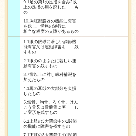
9.1
足の第
1
の足指を含み
2
以
上の足指の用を廃した も
の
10.
胸腹部臓器の機能に障害
を残し、労務の遂行に
相当な程度の支障があるもの
1.1
眼の眼球に著しい調節機
能障害又は運動障害を 残
すもの
2.1
眼ののまぶたに著しい運
動障害を残すもの
3.7
歯以上に対し歯科補綴を
加えたもの
4.1
耳の耳殻の大部分を欠損
したもの
5.
鎖骨、胸骨、ろく骨、けん
こう骨又は骨盤骨に著 し
い変形を残すもの
6.1
上肢の
3
大関節中の
1
関節
の機能に障害を残すもの
7.1
下肢の
3
大関節中の
1
関節