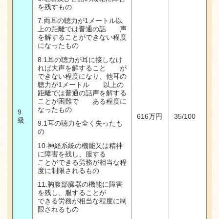
を残すもの
7.両耳の聴力が1メートル以
上の距離では普通の話 声
を解することができない程度
になったもの
8.1
耳の聴力が耳に接しなけ
れば大声を解すること が
できない程度になり、他耳の
聴力が
1
メートル 以上の
距離では普通の話声を解する
ことが困難で ある程度に
なったもの
9
616
万円
35/100
級
9.1
耳の聴力を全く失ったも
の
10.神経系統の機能又は精神
に障害を残し、服する
ことができる労務が相当な程
度に制限されるもの
11.胸腹部臓器の機能に障害
を残し、服することが
できる労務が相当な程度に制
限されるもの