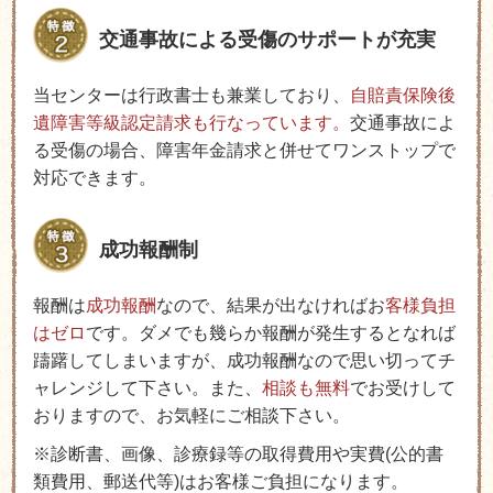
交通事故による受傷のサポートが充実
当センターは行政書士も兼業しており、
自賠責保険後
遺障害等級認定請求も行なっています。
交通事故によ
る受傷の場合、障害年金請求と併せてワンストップで
対応できます。
成功報酬制
報酬は
成功報酬
なので、結果が出なければお
客様負担
はゼロ
です。ダメでも幾らか報酬が発生するとなれば
躊躇してしまいますが、成功報酬なので思い切ってチ
ャレンジして下さい。また、
相談も無料
でお受けして
おりますので、お気軽にご相談下さい。
※診断書、画像、診療録等の取得費用や実費
(
公的書
類費用、郵送代等
)
はお客様ご負担になります。