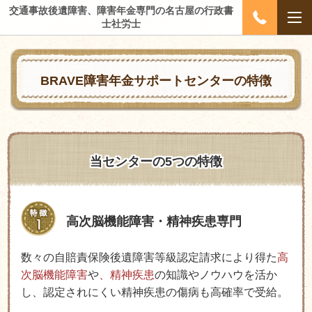
交通事故後遺障害、障害年金専門の名古屋の行政書
士社労士
BRAVE障害年金サポートセンターの特徴
当センターの5つの特徴
高次脳機能障害・精神疾患専門
数々の自賠責保険後遺障害等級認定請求により得た
高
次脳機能障害
や
、精神疾患
の知識やノウハウを活か
し、認定されにくい精神疾患の傷病も高確率で受給。