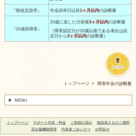
『額改定請求』
年金請求日以前
1
ヶ月以内
の診断書
20
歳に達した日前後
3
ヶ月以内
の診断書
『
20
歳前障害』
（障害認定日が
20
歳以後である場合は認
定日から
3
ヶ月以内
の診断書）
トップへ
トップページ
障害年金の診断書
MENU
トップページ
サポート内容・料金
ご依頼の流れ
相談者さまのご感想
高次脳機能障害
代表者ごあいさつ
お問合せ