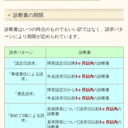
診断書の期限
診断書はいつの時点のものでもいい訳ではなく、請求パタ
ーンにより期限が定められています。
請求パターン
診断書
『認定日請求』
障害認定日以降
3
ヶ月以内
の診断書
『事後重症による請
年金請求日以前
3
ヶ月以内
の診断書
求』
障害認定日から
3
ヶ月以内
の診断書
『遡及請求』
年金請求日以前
3
ヶ月以内
の診断書
前発障害について請求日以前
3
ヶ月以内
の
診断書
『初めて
2
級による請
求』
基準障害について請求日以前
3
ヶ月以内
の
診断書