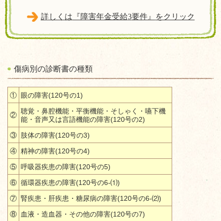
詳しくは
『障害年金受給
3
要件』
をクリック
傷病別の診断書の種類
①
眼の障害
(120
号の
1)
聴覚・鼻腔機能・平衡機能・そしゃく・嚥下機
②
能・音声又は言語機能の障害
(120
号の
2)
③
肢体の障害
(120
号の
3)
④
精神の障害
(120
号の
4)
⑤
呼吸器疾患の障害
(120
号の
5)
⑥
循環器疾患の障害
(120
号の
6-
⑴
)
⑦
腎疾患・肝疾患・糖尿病の障害
(120
号の
6-
⑵
)
⑧
血液・造血器・その他の障害
(120
号の
7)