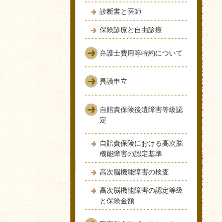
診断書と医師
保険診療と自由診療
弁護士費用等特約について
異議申立
自賠責保険後遺障害等級認
定
自賠責保険における高次脳
機能障害の認定基準
高次脳機能障害の検査
高次脳機能障害の認定等級
と保険金額