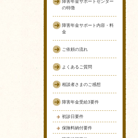
障害年金サポートセンター
の特徴
障害年金サポート内容・料
金
ご依頼の流れ
よくあるご質問
相談者さまのご感想
障害年金受給3要件
初診日要件
保険料納付要件