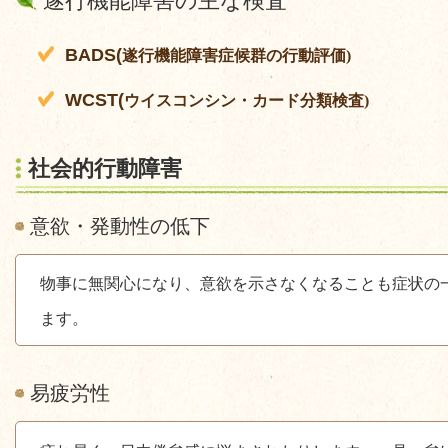
遂行機能障害の主な検査
BADS(
遂行機能障害症候群の行動評価
)
WCST(
ウイスコンシン・カード分類検査
)
社会的行動障害
意欲・発動性の低下
物事に無関心になり、意欲を示さなくなることも症状の
ます。
易疲労性