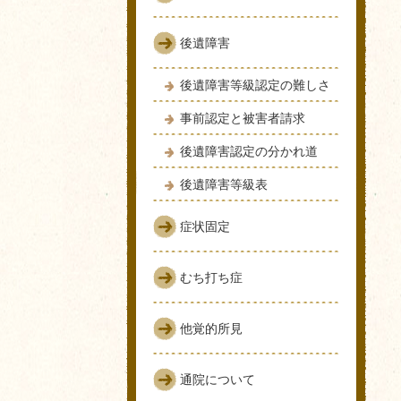
後遺障害
後遺障害等級認定の難しさ
事前認定と被害者請求
後遺障害認定の分かれ道
後遺障害等級表
症状固定
むち打ち症
他覚的所見
通院について