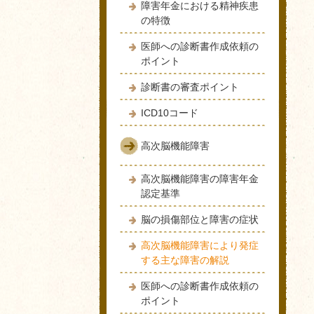
障害年金における精神疾患
の特徴
医師への診断書作成依頼の
ポイント
診断書の審査ポイント
ICD10コード
高次脳機能障害
高次脳機能障害の障害年金
認定基準
脳の損傷部位と障害の症状
高次脳機能障害により発症
する主な障害の解説
医師への診断書作成依頼の
ポイント