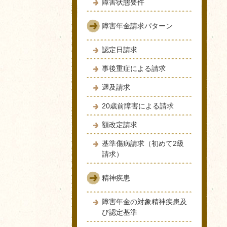
障害状態要件
障害年金請求パターン
認定日請求
事後重症による請求
遡及請求
20歳前障害による請求
額改定請求
基準傷病請求（初めて2級
請求）
精神疾患
障害年金の対象精神疾患及
び認定基準