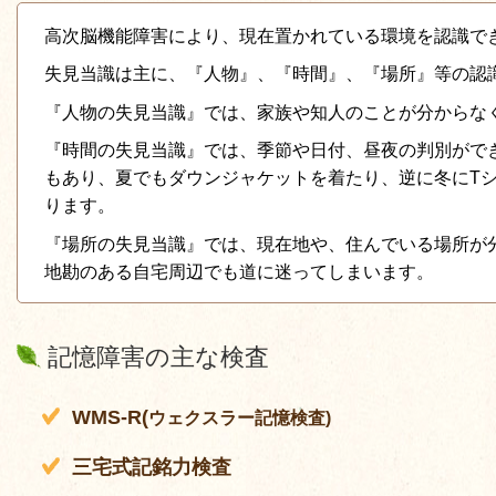
高次脳機能障害により、現在置かれている環境を認識で
失見当識は主に、『人物』、『時間』、『場所』等の認
『人物の失見当識』では、家族や知人のことが分からな
『時間の失見当識』では、季節や日付、昼夜の判別がで
もあり、夏でもダウンジャケットを着たり、逆に冬に
T
ります。
『場所の失見当識』では、現在地や、住んでいる場所が
地勘のある自宅周辺でも道に迷ってしまいます。
記憶障害の主な検査
WMS-R(
ウェクスラー記憶検査
)
三宅式記銘力検査