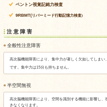
ベントン視覚記銘力検査
9RBMT(
リバーミード行動記憶力検査
)
注 意 障 害
全般性注意障害
高次脳機能障害により、集中力が著しく欠如してしまい
です。集中力は
15
分も持ちません。
半空間無視
高次脳機能障害により、空間を識別する機能に影響し、
きなくなります。