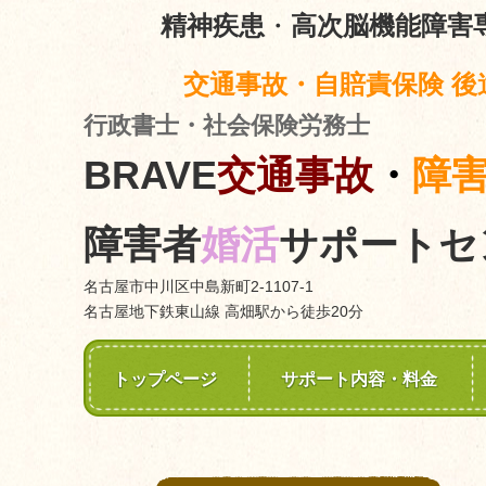
精神疾患
・
高次脳機能障害
交通事故・自賠責保険 後
行政書士・社会保険労務士
BRAVE
交通事故
・
障
障害者
婚活
サポートセ
名古屋市中川区中島新町2-1107-1
名古屋地下鉄東山線 高畑駅から徒歩20分
トップページ
サポート内容・料金