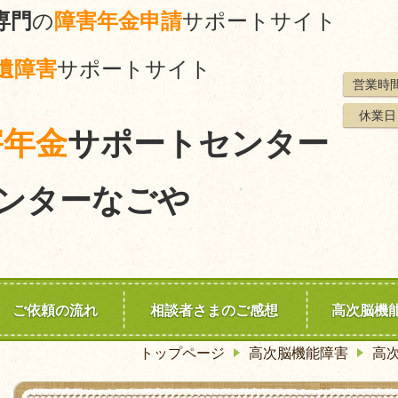
専門
の
障害年金申請
サポートサイト
遺障害
サポートサイト
営業時
休業日
害年金
サポートセンター
ンターなごや
ご依頼の流れ
相談者さまのご感想
高次脳機
トップページ
高次脳機能障害
高