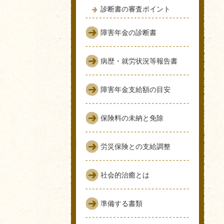
診断書の審査ポイント
障害年金の診断書
病歴・就労状況等報告書
障害年金支給額の目安
保険料の未納と免除
労災保険との支給調整
社会的治癒とは
準備する書類