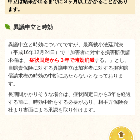
申立は結果が出るまでに３ヶ月以上かかることがあり
ます。
異議申立と時効
異議申立と時効についてですが、最高裁小法廷判決
（平成
16
年
12
月
24
日）で「加害者に対する損害賠償請
求権は、
症状固定から３年で時効消滅
する。」とし、
自賠責保険に対する異議申立は加害者に対する損害賠
償請求権の時効の中断にあたらないとなっておりま
す。
長期間かかりそうな場合は、症状固定日から
3
年を経過
する前に、時効中断をする必要があり、相手方保険会
社より書面による承認を取り付けます。