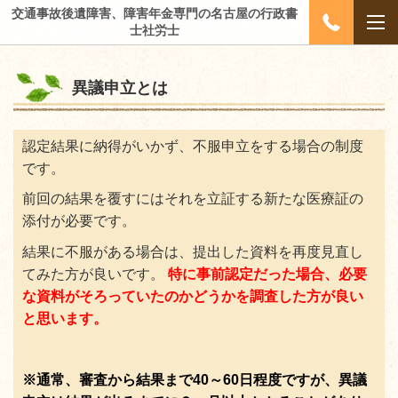
交通事故後遺障害、障害年金専門の名古屋の行政書
士社労士
異議申立とは
認定結果に納得がいかず、不服申立をする場合の制度
です。
前回の結果を覆すにはそれを立証する新たな医療証の
添付が必要です。
結果に不服がある場合は、提出した資料を再度見直し
てみた方が良いです。
特に事前認定だった場合、必要
な資料がそろっていたのかどうかを調査した方が良い
と思います。
※通常、審査から結果まで
40
～
60
日程度ですが、異議