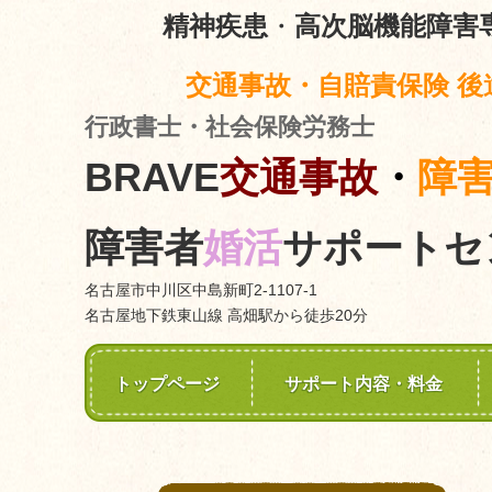
精神疾患
・
高次脳機能障害
交通事故・自賠責保険 後
行政書士・社会保険労務士
BRAVE
交通事故
・
障
障害者
婚活
サポートセ
名古屋市中川区中島新町2-1107-1
名古屋地下鉄東山線 高畑駅から徒歩20分
トップページ
サポート内容・料金