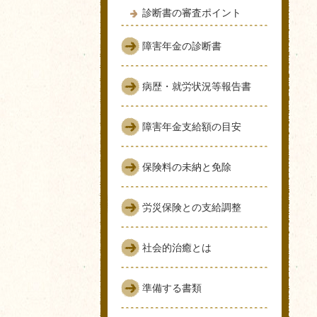
診断書の審査ポイント
障害年金の診断書
病歴・就労状況等報告書
障害年金支給額の目安
保険料の未納と免除
労災保険との支給調整
社会的治癒とは
準備する書類