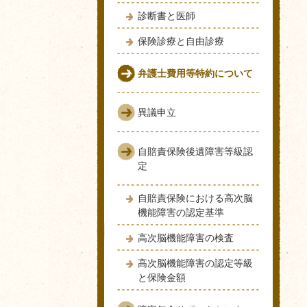
診断書と医師
保険診療と自由診療
弁護士費用等特約について
異議申立
自賠責保険後遺障害等級認
定
自賠責保険における高次脳
機能障害の認定基準
高次脳機能障害の検査
高次脳機能障害の認定等級
と保険金額