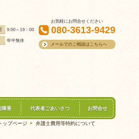
お気軽にお問合せください
080-3613-9429
9:00～19：00
間
年中無休
メールでのご相談はこちらへ
能障害
代表者ごあいさつ
お問合せ
トップページ
弁護士費用等特約について