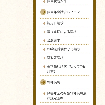
障害状態要件
障害年金請求パターン
認定日請求
事後重症による請求
遡及請求
20歳前障害による請求
額改定請求
基準傷病請求（初めて2級
請求）
精神疾患
障害年金の対象精神疾患及
び認定基準