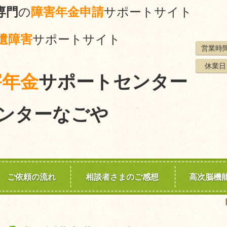
専門
の
障害年金申請
サポートサイト
遺障害
サポートサイト
営業時
休業日
害年金
サポートセンター
ンターなごや
ご依頼の流れ
相談者さまのご感想
高次脳機