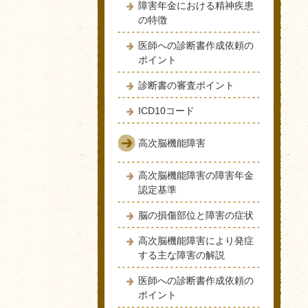
障害年金における精神疾患
の特徴
医師への診断書作成依頼の
ポイント
診断書の審査ポイント
ICD10コード
高次脳機能障害
高次脳機能障害の障害年金
認定基準
脳の損傷部位と障害の症状
高次脳機能障害により発症
する主な障害の解説
医師への診断書作成依頼の
ポイント