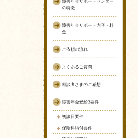
障害年金サポートセンター
の特徴
障害年金サポート内容・料
金
ご依頼の流れ
よくあるご質問
相談者さまのご感想
障害年金受給3要件
初診日要件
保険料納付要件