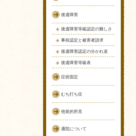
後遺障害
後遺障害等級認定の難しさ
事前認定と被害者請求
後遺障害認定の分かれ道
後遺障害等級表
症状固定
むち打ち症
他覚的所見
通院について